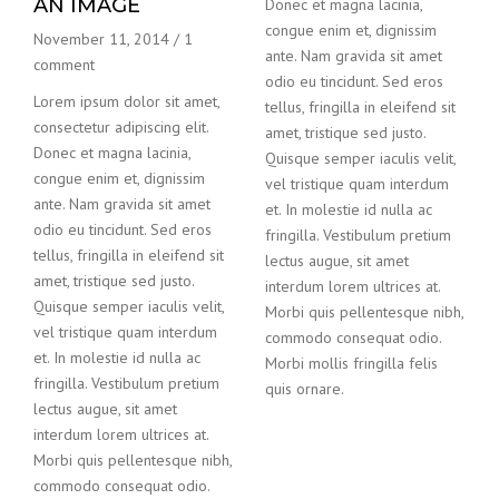
AN IMAGE
Donec et magna lacinia,
congue enim et, dignissim
November 11, 2014
/
1
ante. Nam gravida sit amet
comment
odio eu tincidunt. Sed eros
Lorem ipsum dolor sit amet,
tellus, fringilla in eleifend sit
consectetur adipiscing elit.
amet, tristique sed justo.
Donec et magna lacinia,
Quisque semper iaculis velit,
congue enim et, dignissim
vel tristique quam interdum
ante. Nam gravida sit amet
et. In molestie id nulla ac
odio eu tincidunt. Sed eros
fringilla. Vestibulum pretium
tellus, fringilla in eleifend sit
lectus augue, sit amet
amet, tristique sed justo.
interdum lorem ultrices at.
Quisque semper iaculis velit,
Morbi quis pellentesque nibh,
vel tristique quam interdum
commodo consequat odio.
et. In molestie id nulla ac
Morbi mollis fringilla felis
fringilla. Vestibulum pretium
quis ornare.
lectus augue, sit amet
interdum lorem ultrices at.
Morbi quis pellentesque nibh,
commodo consequat odio.