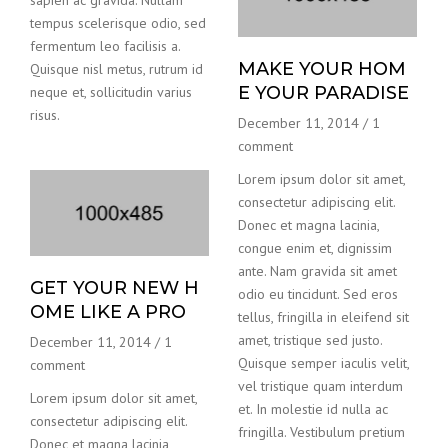
sapien ac gravida. Nullam
tempus scelerisque odio, sed
fermentum leo facilisis a.
MAKE YOUR HOM
Quisque nisl metus, rutrum id
E YOUR PARADISE
neque et, sollicitudin varius
risus.
December 11, 2014
/
1
comment
Lorem ipsum dolor sit amet,
consectetur adipiscing elit.
Donec et magna lacinia,
congue enim et, dignissim
ante. Nam gravida sit amet
GET YOUR NEW H
odio eu tincidunt. Sed eros
OME LIKE A PRO
tellus, fringilla in eleifend sit
amet, tristique sed justo.
December 11, 2014
/
1
Quisque semper iaculis velit,
comment
vel tristique quam interdum
Lorem ipsum dolor sit amet,
et. In molestie id nulla ac
consectetur adipiscing elit.
fringilla. Vestibulum pretium
Donec et magna lacinia,