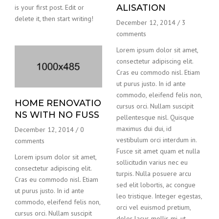
ALISATION
is your first post. Edit or
delete it, then start writing!
December 12, 2014
/
3
comments
Lorem ipsum dolor sit amet,
consectetur adipiscing elit.
Cras eu commodo nisl. Etiam
ut purus justo. In id ante
commodo, eleifend felis non,
HOME RENOVATIO
cursus orci. Nullam suscipit
NS WITH NO FUSS
pellentesque nisl. Quisque
maximus dui dui, id
December 12, 2014
/
0
vestibulum orci interdum in.
comments
Fusce sit amet quam et nulla
Lorem ipsum dolor sit amet,
sollicitudin varius nec eu
consectetur adipiscing elit.
turpis. Nulla posuere arcu
Cras eu commodo nisl. Etiam
sed elit lobortis, ac congue
ut purus justo. In id ante
leo tristique. Integer egestas,
commodo, eleifend felis non,
orci vel euismod pretium,
cursus orci. Nullam suscipit
dolor lacus mollis mi, ut