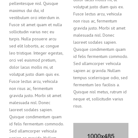
pellentesque nisl. Quisque
volutpat justo diam quis ex.
maximus dui dui, id
Fusce lectus arcu, vehicula
vestibulum orci interdum in.
non risus ac, fermentum
Fusce sit amet quam et nulla
gravida justo. Morbi sit amet
sollicitudin varius nec eu
malesuada nisl. Donec
turpis. Nulla posuere arcu
laoreet sodales sapien.
sed elit lobortis, ac congue
Quisque condimentum quam
leo tristique. Integer egestas,
id felis fermentum commodo.
orci vel euismod pretium,
Sed ullamcorper vehicula
dolor lacus mollis mi, ut
sapien ac gravida. Nullam
volutpat justo diam quis ex.
tempus scelerisque odio, sed
Fusce lectus arcu, vehicula
fermentum leo facilisis a.
non risus ac, fermentum
Quisque nisl metus, rutrum id
gravida justo. Morbi sit amet
neque et, sollicitudin varius
malesuada nisl. Donec
risus.
laoreet sodales sapien.
Quisque condimentum quam
id felis fermentum commodo.
Sed ullamcorper vehicula