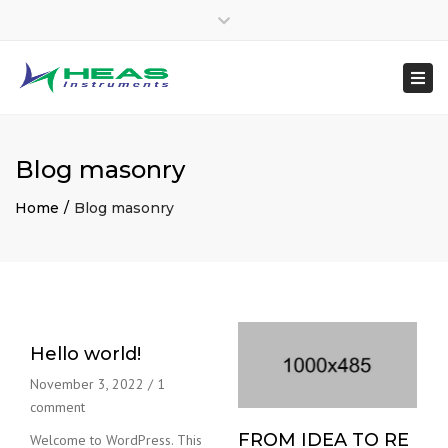
×
heasinstruments
Close
04651 207145
top
Togg
Mon - Sat: 7:00 - 17:00
+91 8300048970
bar
navi
sales@heas.in
Blog masonry
Home
Blog masonry
Hello world!
November 3, 2022
/
1
comment
FROM IDEA TO RE
Welcome to WordPress. This